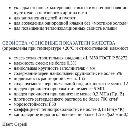
укладка стеновых материалов с высокими теплоизоляцио
пустотелого пемзового кирпича и т.п.
для заполнения щелей и пустот
для возведения однородной кладки без «мостиков холода
для повышения теплоизоляционных свойств кладки
СВОЙСТВА / ОСНОВНЫЕ ПОКАЗАТЕЛИ КАЧЕСТВА:
(определены при температуре +20°С и относительной влажност
смесь сухая строительная кладочная L M50 ГОСТ Р 58272
влажность смеси: не более 0,3%
наибольшая крупность заполнителя: 4 мм
содержание зерен наибольшей крупности: не более 5%
подвижность растворной смеси: 155
сохраняемость первоначальной подвижности: не менее 1
предел прочности при сжатии: не менее 5 МПа
предел прочности при сдвиге: не менее 0,2 МПа (Пр. В)
плотность затвердевшего раствора не более 700 кг/м³
морозостойкость: F50
коэффициент теплопроводности: не более 0,18 Вт/(м*К)
капиллярное водопоголощение: не более 1,5 кг/(м
2
·мин
0,
Цвет: Серый